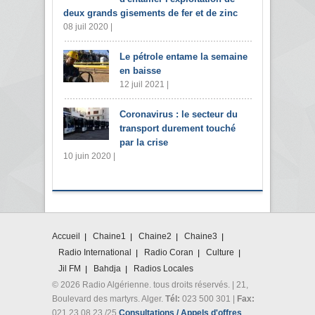
deux grands gisements de fer et de zinc
08 juil 2020 |
Le pétrole entame la semaine
en baisse
12 juil 2021 |
Coronavirus : le secteur du
transport durement touché
par la crise
10 juin 2020 |
Accueil
Chaine1
Chaine2
Chaine3
Radio International
Radio Coran
Culture
Jil FM
Bahdja
Radios Locales
© 2026 Radio Algérienne. tous droits réservés. | 21,
Boulevard des martyrs. Alger.
Tél:
023 500 301 |
Fax:
021 23 08 23 /25
Consultations / Appels d'offres