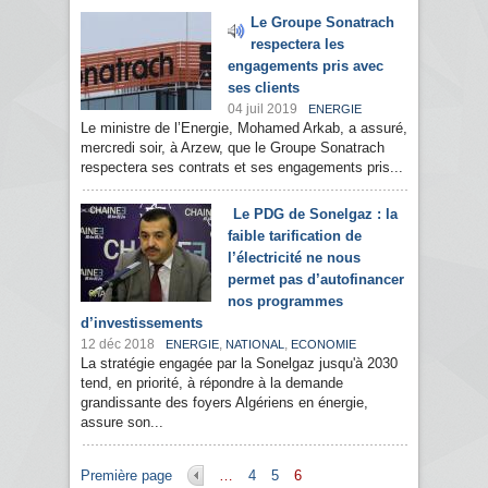
Le Groupe Sonatrach
respectera les
engagements pris avec
ses clients
04 juil 2019
ENERGIE
Le ministre de l’Energie, Mohamed Arkab, a assuré,
mercredi soir, à Arzew, que le Groupe Sonatrach
respectera ses contrats et ses engagements pris...
Le PDG de Sonelgaz : la
faible tarification de
l’électricité ne nous
permet pas d’autofinancer
nos programmes
d’investissements
12 déc 2018
,
,
ENERGIE
NATIONAL
ECONOMIE
La stratégie engagée par la Sonelgaz jusqu'à 2030
tend, en priorité, à répondre à la demande
grandissante des foyers Algériens en énergie,
assure son...
Pages
Première page
…
4
5
6