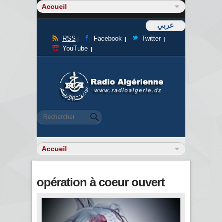
عربي
RSS
Facebook
Twitter
YouTube
Formulaire de recherche
Rechercher
opération à coeur ouvert