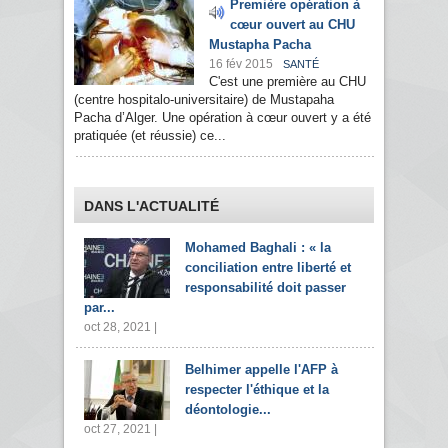
Première opération à
cœur ouvert au CHU
Mustapha Pacha
16 fév 2015
SANTÉ
C'est une première au CHU
(centre hospitalo-universitaire) de Mustapaha
Pacha d’Alger. Une opération à cœur ouvert y a été
pratiquée (et réussie) ce...
DANS L'ACTUALITÉ
Mohamed Baghali : « la
conciliation entre liberté et
responsabilité doit passer
par...
oct 28, 2021 |
Belhimer appelle l'AFP à
respecter l'éthique et la
déontologie...
oct 27, 2021 |