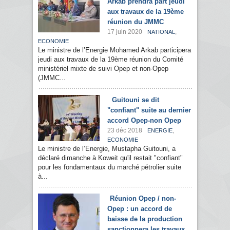
Arkab prendra part jeudi
aux travaux de la 19ème
réunion du JMMC
17 juin 2020
,
NATIONAL
ECONOMIE
Le ministre de l’Energie Mohamed Arkab participera
jeudi aux travaux de la 19ème réunion du Comité
ministériel mixte de suivi Opep et non-Opep
(JMMC...
Guitouni se dit
"confiant" suite au dernier
accord Opep-non Opep
23 déc 2018
,
ENERGIE
ECONOMIE
Le ministre de l’Energie, Mustapha Guitouni, a
déclaré dimanche à Koweit qu'il restait "confiant"
pour les fondamentaux du marché pétrolier suite
à...
Réunion Opep / non-
Opep : un accord de
baisse de la production
sanctionnera les travaux,