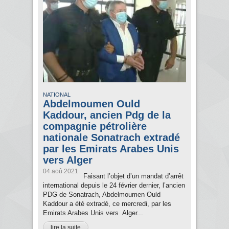
NATIONAL
Abdelmoumen Ould
Kaddour, ancien Pdg de la
compagnie pétrolière
nationale Sonatrach extradé
par les Emirats Arabes Unis
vers Alger
04 aoû 2021
Faisant l’objet d’un mandat d’arrêt
international depuis le 24 février dernier, l’ancien
PDG de Sonatrach, Abdelmoumen Ould
Kaddour a été extradé, ce mercredi, par les
Emirats Arabes Unis vers Alger...
lire la suite