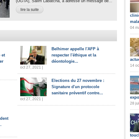
(UGTA), Salim Labatcha, a adressé un message de...
lire la suite
clin
mala
04 ma
Belhimer appelle l'AFP à
 et
respecter l'éthique et la
actu
er
déontologie...
14 oc
oct 27, 2021 |
Elections du 27 novembre :
Signature d'un protocole
sanitaire préventif contre...
expo
oct 27, 2021 |
28 ju
ident
.
touc