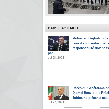
DANS L'ACTUALITÉ
Mohamed Baghali : « la
conciliation entre liberté
responsabilité doit pass
par...
oct 28, 2021 |
Décès du Général-major
Djamel Bouzid : le Prés
Tebboune présente ses..
oct 27, 2021 |