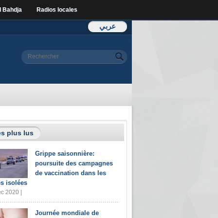
l Bahdja
Radios locales
عربي
Formulaire de
Rechercher
recherche
s plus lus
Grippe saisonnière:
poursuite des campagnes
de vaccination dans les
s isolées
c 2020 |
Journée mondiale de