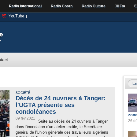
Radio International
Radio Coran
Radio Culture
Jil Fm
E
YouTube
tact
Le
SOCIÉTÉ
Décès de 24 ouvriers à Tanger:
l'UGTA présente ses
condoléances
zone
09 fév 2021
26 dé
Suite au décès de 24 ouvriers à Tanger
dans l'inondation d'un atelier textile, le Secrétaire
général de l'Union générale des travailleurs algériens