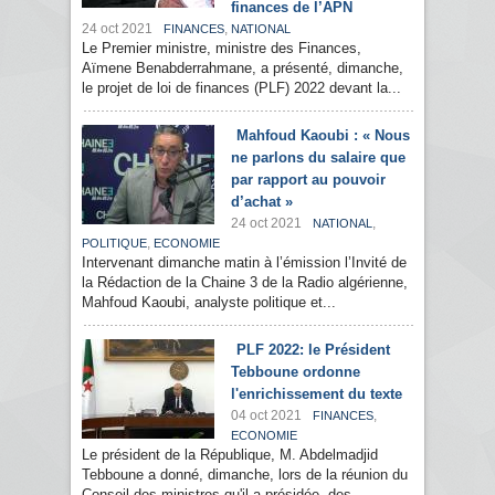
finances de l’APN
24 oct 2021
,
FINANCES
NATIONAL
Le Premier ministre, ministre des Finances,
Aïmene Benabderrahmane, a présenté, dimanche,
le projet de loi de finances (PLF) 2022 devant la...
Mahfoud Kaoubi : « Nous
ne parlons du salaire que
par rapport au pouvoir
d’achat »
24 oct 2021
,
NATIONAL
,
POLITIQUE
ECONOMIE
Intervenant dimanche matin à l’émission l’Invité de
la Rédaction de la Chaine 3 de la Radio algérienne,
Mahfoud Kaoubi, analyste politique et...
PLF 2022: le Président
Tebboune ordonne
l'enrichissement du texte
04 oct 2021
,
FINANCES
ECONOMIE
Le président de la République, M. Abdelmadjid
Tebboune a donné, dimanche, lors de la réunion du
Conseil des ministres qu'il a présidée, des...