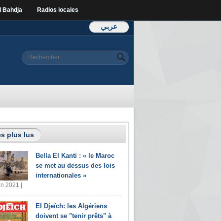
l Bahdja
Radios locales
عربي
Formulaire de
Rechercher
recherche
s plus lus
Bella El Kanti : « le Maroc
se met au dessus des lois
internationales »
in 2021 |
El Djeïch: les Algériens
doivent se "tenir prêts" à