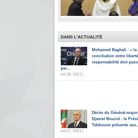
DANS L'ACTUALITÉ
Mohamed Baghali : « la
conciliation entre liberté
responsabilité doit pass
par...
oct 28, 2021 |
Décès du Général-major
Djamel Bouzid : le Prés
Tebboune présente ses..
oct 27, 2021 |