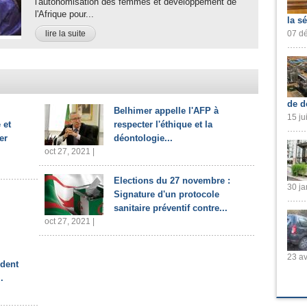
l'autonomisation des femmes et développement de
l'Afrique pour...
la s
lire la suite
07 dé
de d
Belhimer appelle l'AFP à
15 ju
 et
respecter l'éthique et la
er
déontologie...
oct 27, 2021 |
Elections du 27 novembre :
30 ja
Signature d'un protocole
sanitaire préventif contre...
oct 27, 2021 |
23 av
ident
.