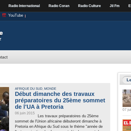
Radio International
Radio Coran
Radio Culture
Jil Fm
E
YouTube
tact
Le
,
AFRIQUE DU SUD
MONDE
Début dimanche des travaux
préparatoires du 25ème sommet
de l'UA à Pretoria
07 ju
06 juin 2015
Les travaux préparatoires du 25ème
sommet de l'Union africaine débuteront dimanche à
Pretoria en Afrique du Sud sous le thème "année de