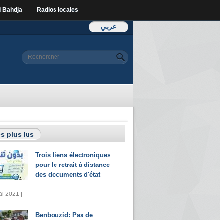
l Bahdja
Radios locales
عربي
Formulaire de
Rechercher
recherche
s plus lus
Trois liens électroniques
pour le retrait à distance
des documents d'état
i 2021 |
Benbouzid: Pas de