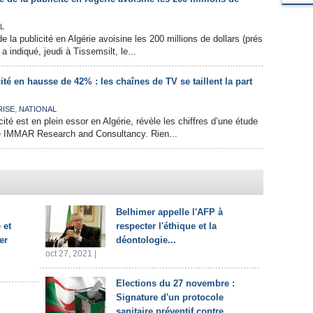
L
 la publicité en Algérie avoisine les 200 millions de dollars (prés
a indiqué, jeudi à Tissemsilt, le...
ité en hausse de 42% : les chaînes de TV se taillent la part
,
RISE
NATIONAL
ité est en plein essor en Algérie, révèle les chiffres d’une étude
été IMMAR Research and Consultancy. Rien...
Belhimer appelle l'AFP à
 et
respecter l'éthique et la
er
déontologie...
oct 27, 2021 |
Elections du 27 novembre :
Signature d'un protocole
sanitaire préventif contre...