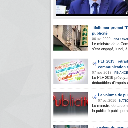
Belhimer promet "l'
publicité
06 avr 2020
NATIONA
Le ministre de la Co
s’est engagé, lundi, à
PLF 2019 : retrait
communication d
07 nov 2018
FINANC
Le PLF 2019 prévoyait
déductibles d’impots à 
Le volume de pub
07 oct 2016
NATI
Le ministre de la com
la publicité publique
La valeur du marché