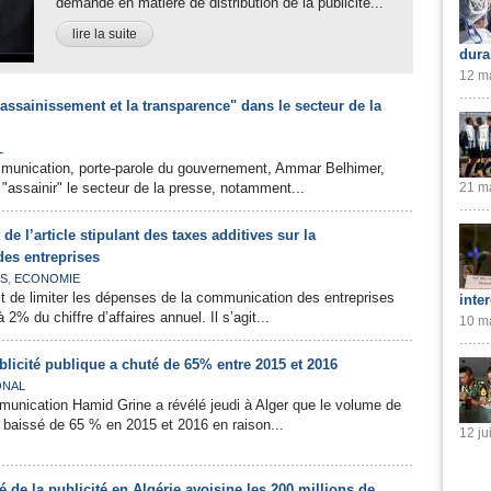
demande en matière de distribution de la publicité...
lire la suite
dura
12 ma
assainissement et la transparence" dans le secteur de la
L
mmunication, porte-parole du gouvernement, Ammar Belhimer,
 "assainir" le secteur de la presse, notamment...
21 ma
 de l’article stipulant des taxes additives sur la
es entreprises
,
ES
ECONOMIE
 de limiter les dépenses de la communication des entreprises
inte
2% du chiffre d’affaires annuel. Il s’agit...
10 ma
licité publique a chuté de 65% entre 2015 et 2016
ONAL
munication Hamid Grine a révélé jeudi à Alger que le volume de
 a baissé de 65 % en 2015 et 2016 en raison...
12 ju
 de la publicité en Algérie avoisine les 200 millions de