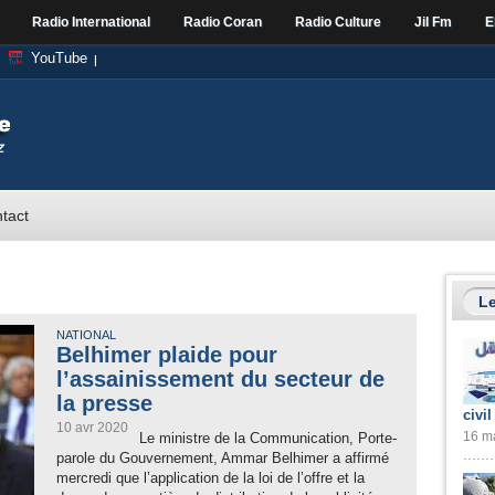
Radio International
Radio Coran
Radio Culture
Jil Fm
E
YouTube
tact
Le
NATIONAL
Belhimer plaide pour
l’assainissement du secteur de
la presse
civil
10 avr 2020
16 ma
Le ministre de la Communication, Porte-
parole du Gouvernement, Ammar Belhimer a affirmé
mercredi que l’application de la loi de l’offre et la