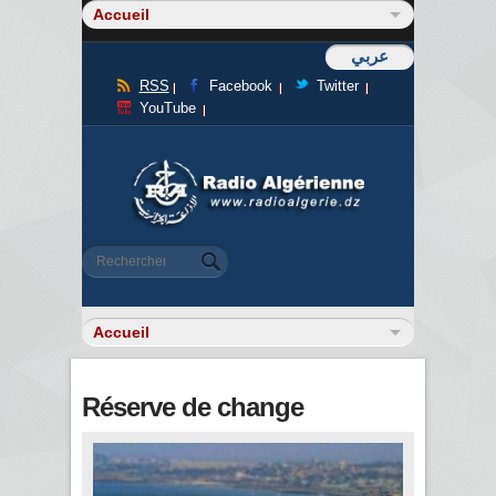
عربي
RSS
Facebook
Twitter
YouTube
Formulaire de recherche
Rechercher
Réserve de change