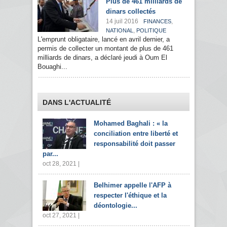
Plus de 461 milliards de
dinars collectés
14 juil 2016
,
FINANCES
,
NATIONAL
POLITIQUE
L'emprunt obligataire, lancé en avril dernier, a
permis de collecter un montant de plus de 461
milliards de dinars, a déclaré jeudi à Oum El
Bouaghi...
DANS L'ACTUALITÉ
Mohamed Baghali : « la
conciliation entre liberté et
responsabilité doit passer
par...
oct 28, 2021 |
Belhimer appelle l'AFP à
respecter l'éthique et la
déontologie...
oct 27, 2021 |