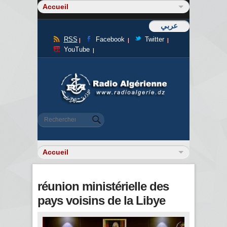
عربي
RSS
Facebook
Twitter
YouTube
Formulaire de recherche
Rechercher
réunion ministérielle des
pays voisins de la Libye