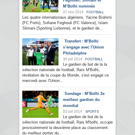
Feghouli, Slimani et
M’Bolhi nominés
07 nov 2014
FOOTBALL
Les quatre internationaux algériens, Yacine Brahimi
(FC Porto), Sofiane Feghouli (FC Valence), Islam
Slimani (Sporting Lisbonne), et le gardien de...
Transfert : M'Bolhi
s’engage avec l'Union
Philadelphie
30 juil 2014
FOOTBALL
Le gardien de but de la la
sélection nationale de football, Raïs M'Bolhi,
révélation de la coupe du Monde, s'est engagé ce
mercredi avec l'Union...
Sondage : M’Bolhi 2e
meilleur gardien du
mondial
03 juil 2014
SPORTS
Le gardien de but de la
sélection nationale de football, Rais M'bolhi, occupe
provisoirement la deuxième place au classement
du meilleur portier du...