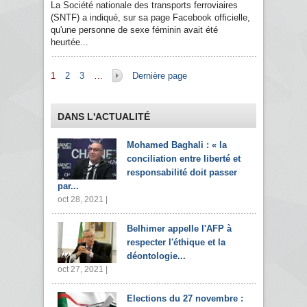
La Société nationale des transports ferroviaires
(SNTF) a indiqué, sur sa page Facebook officielle,
qu'une personne de sexe féminin avait été
heurtée...
Pages
1
2
3
…
Dernière page
DANS L'ACTUALITÉ
Mohamed Baghali : « la
conciliation entre liberté et
responsabilité doit passer
par...
oct 28, 2021 |
Belhimer appelle l'AFP à
respecter l'éthique et la
déontologie...
oct 27, 2021 |
Elections du 27 novembre :