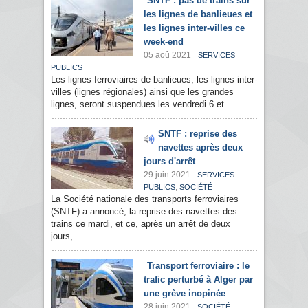
SNTF : pas de trains sur
les lignes de banlieues et
les lignes inter-villes ce
week-end
05 aoû 2021
SERVICES
PUBLICS
Les lignes ferroviaires de banlieues, les lignes inter-
villes (lignes régionales) ainsi que les grandes
lignes, seront suspendues les vendredi 6 et...
SNTF : reprise des
navettes après deux
jours d'arrêt
29 juin 2021
SERVICES
,
PUBLICS
SOCIÉTÉ
La Société nationale des transports ferroviaires
(SNTF) a annoncé, la reprise des navettes des
trains ce mardi, et ce, après un arrêt de deux
jours,...
Transport ferroviaire : le
trafic perturbé à Alger par
une grève inopinée
28 juin 2021
SOCIÉTÉ