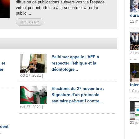
diffusion de publications subversives via l'espace
virtuel portant atteinte à la sécurité et à l'ordre
public,...
dura
12 ma
lire la suite
21 ma
Belhimer appelle l'AFP à
 et
respecter l'éthique et la
er
déontologie...
oct 27, 2021 |
inte
Elections du 27 novembre :
10 ma
Signature d'un protocole
sanitaire préventif contre...
oct 27, 2021 |
21 ju
ident
.