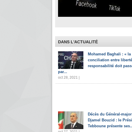
DANS L'ACTUALITÉ
Mohamed Baghali : « la
conciliation entre liberté
responsabilité doit pass
par...
oct 28, 2021 |
Décès du Général-major
Djamel Bouzid : le Prés
Tebboune présente ses..
oct 27, 2021 |