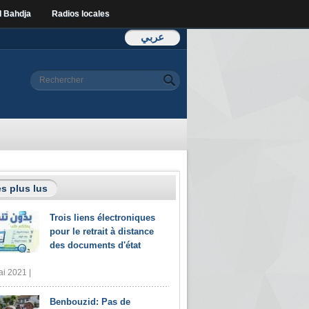
l Bahdja
Radios locales
عربي
Formulaire de
Rechercher
recherche
s plus lus
Trois liens électroniques
pour le retrait à distance
des documents d'état
i 2021 |
Benbouzid: Pas de