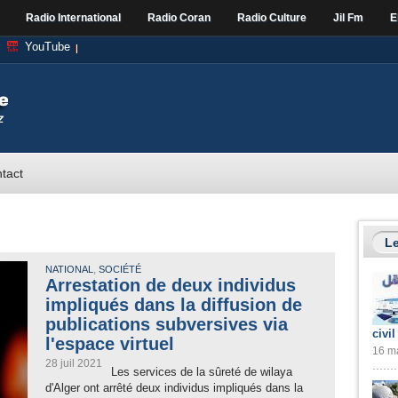
Radio International
Radio Coran
Radio Culture
Jil Fm
E
YouTube
tact
Le
,
NATIONAL
SOCIÉTÉ
Arrestation de deux individus
impliqués dans la diffusion de
publications subversives via
civil
l'espace virtuel
16 ma
28 juil 2021
Les services de la sûreté de wilaya
d'Alger ont arrêté deux individus impliqués dans la