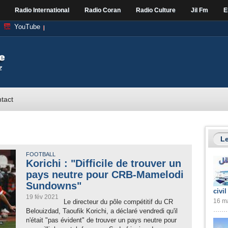
Radio International
Radio Coran
Radio Culture
Jil Fm
E
YouTube
tact
Le
FOOTBALL
Korichi : "Difficile de trouver un
pays neutre pour CRB-Mamelodi
Sundowns"
civil
19 fév 2021
16 ma
Le directeur du pôle compétitif du CR
Belouizdad, Taoufik Korichi, a déclaré vendredi qu'il
n'était "pas évident" de trouver un pays neutre pour