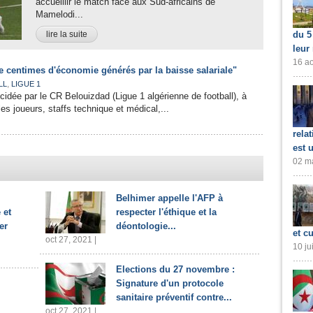
accueillir le match face aux Sud-africains de
Mamelodi...
lire la suite
du 5
leur
16 ao
e centimes d'économie générés par la baisse salariale"
,
LL
LIGUE 1
cidée par le CR Belouizdad (Ligue 1 algérienne de football), à
es joueurs, staffs technique et médical,...
rela
est 
02 ma
Belhimer appelle l'AFP à
 et
respecter l'éthique et la
er
déontologie...
et cu
oct 27, 2021 |
10 ju
Elections du 27 novembre :
Signature d'un protocole
sanitaire préventif contre...
oct 27, 2021 |