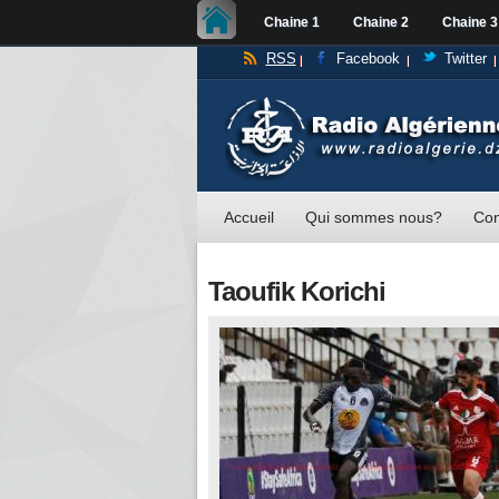
Chaine 1
Chaine 2
Chaine 3
RSS
Facebook
Twitter
Accueil
Qui sommes nous?
Con
Taoufik Korichi