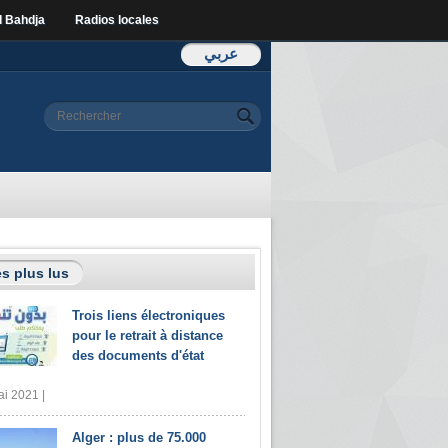
l Bahdja
Radios locales
عربي
Formulaire de
Rechercher
recherche
s plus lus
Trois liens électroniques
pour le retrait à distance
des documents d'état
i 2021 |
Alger : plus de 75.000