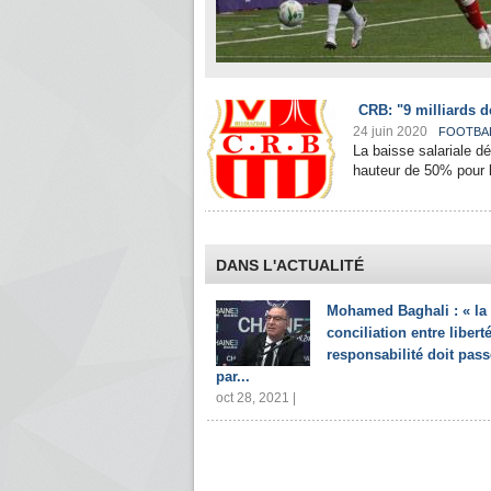
CRB: "9 milliards d
24 juin 2020
FOOTBA
La baisse salariale dé
hauteur de 50% pour l
DANS L'ACTUALITÉ
Mohamed Baghali : « la
conciliation entre liberté
responsabilité doit pass
par...
oct 28, 2021 |