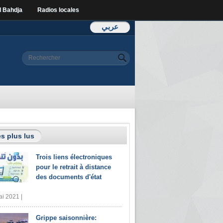
l Bahdja
Radios locales
عربي
Formulaire de
Rechercher
recherche
s plus lus
Trois liens électroniques
pour le retrait à distance
des documents d'état
i 2021 |
Grippe saisonnière: