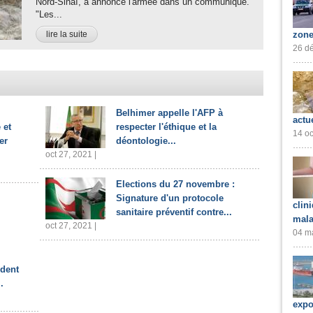
Nord-Sinaï, a annoncé l'armée dans un communiqué.
"Les...
lire la suite
zone
26 dé
Belhimer appelle l'AFP à
actu
 et
respecter l'éthique et la
14 oc
er
déontologie...
oct 27, 2021 |
Elections du 27 novembre :
Signature d'un protocole
clin
sanitaire préventif contre...
mala
oct 27, 2021 |
04 ma
ident
.
expo