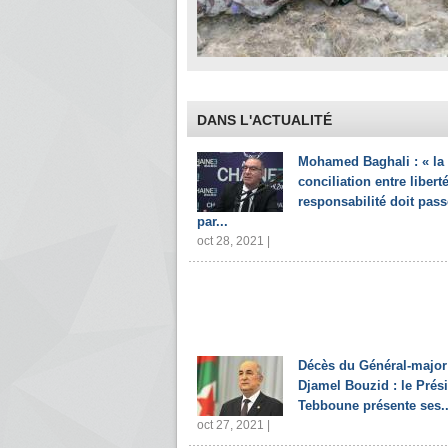
DANS L'ACTUALITÉ
Mohamed Baghali : « la
conciliation entre liberté
responsabilité doit pass
par...
oct 28, 2021 |
Décès du Général-major
Djamel Bouzid : le Prés
Tebboune présente ses..
oct 27, 2021 |