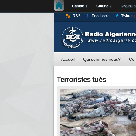
Chaine 1
Chaine 2
Chaine 3
RSS
Facebook
Twitter
Accueil
Qui sommes nous?
Con
Terroristes tués