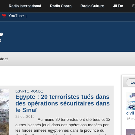
Radio International
Radio Coran
Radio Culture
Jil Fm
E
YouTube
tact
Le
,
EGYPTE
MONDE
Egypte : 20 terroristes tués dans
des opérations sécuritaires dans
le Sinaï
civil
22 oct 2015
16 ma
Au moins 20 terroristes ont été tués et 12
autres blessés jeudi dans des opérations menées par
les forces armées égyptiennes dans la province du