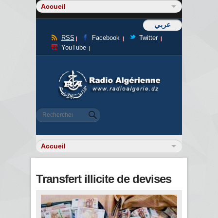
عربي
RSS
Facebook
Twitter
YouTube
Formulaire de recherche
Rechercher
Transfert illicite de devises