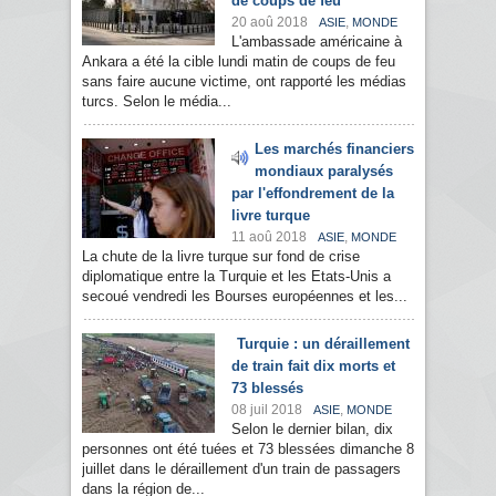
de coups de feu
20 aoû 2018
,
ASIE
MONDE
L'ambassade américaine à
Ankara a été la cible lundi matin de coups de feu
sans faire aucune victime, ont rapporté les médias
turcs. Selon le média...
Les marchés financiers
mondiaux paralysés
par l'effondrement de la
livre turque
11 aoû 2018
,
ASIE
MONDE
La chute de la livre turque sur fond de crise
diplomatique entre la Turquie et les Etats-Unis a
secoué vendredi les Bourses européennes et les...
Turquie : un déraillement
de train fait dix morts et
73 blessés
08 juil 2018
,
ASIE
MONDE
Selon le dernier bilan, dix
personnes ont été tuées et 73 blessées dimanche 8
juillet dans le déraillement d'un train de passagers
dans la région de...