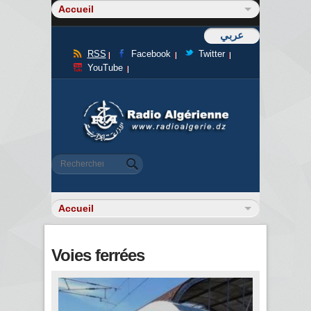
عربي
RSS
Facebook
Twitter
YouTube
Formulaire de recherche
Rechercher
Voies ferrées