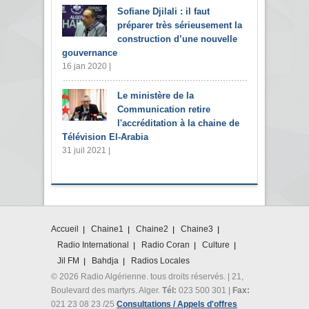
Sofiane Djilali : il faut
préparer très sérieusement la
construction d’une nouvelle
gouvernance
16 jan 2020 |
Le ministère de la
Communication retire
l'accréditation à la chaine de
Télévision El-Arabia
31 juil 2021 |
Accueil
Chaine1
Chaine2
Chaine3
Radio International
Radio Coran
Culture
Jil FM
Bahdja
Radios Locales
© 2026 Radio Algérienne. tous droits réservés. | 21,
Boulevard des martyrs. Alger.
Tél:
023 500 301 |
Fax:
021 23 08 23 /25
Consultations / Appels d'offres