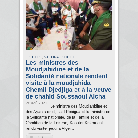
,
,
HISTOIRE
NATIONAL
SOCIÉTÉ
Les ministres des
Moudjahidine et de la
Solidarité nationale rendent
visite à la moudjahida
Chemli Djedjiga et à la veuve
de chahid Soussaoui Aicha
20 aoû 2021
Le ministre des Moudjahidine et
des Ayants-droit, Laid Rebigua et la ministre de
la Solidarité nationale, de la Famille et de la
Condition de la Femme, Kaoutar Krikou ont
rendu visite, jeudi à Alger...
lire la suite