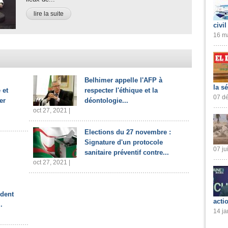
lire la suite
civil
16 ma
Belhimer appelle l'AFP à
la s
 et
respecter l'éthique et la
07 dé
er
déontologie...
oct 27, 2021 |
Elections du 27 novembre :
Signature d'un protocole
07 ju
sanitaire préventif contre...
oct 27, 2021 |
ident
acti
.
14 ja