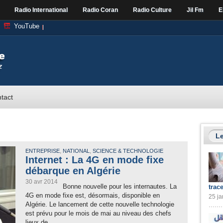
Radio International
Radio Coran
Radio Culture
Jil Fm
E
YouTube
tact
Le
,
,
ENTREPRISE
NATIONAL
SCIENCE & TECHNOLOGIE
Internet : La 4G en mode fixe
débarque en Algérie
30 avr 2014
Bonne nouvelle pour les internautes. La
trac
4G en mode fixe est, désormais, disponible en
25 ja
Algérie. Le lancement de cette nouvelle technologie
est prévu pour le mois de mai au niveau des chefs
lieux de...