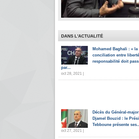
DANS L'ACTUALITÉ
Mohamed Baghali : « la
conciliation entre liberté
responsabilité doit pass
par...
oct 28, 2021 |
Décès du Général-major
Djamel Bouzid : le Prés
Tebboune présente ses..
oct 27, 2021 |