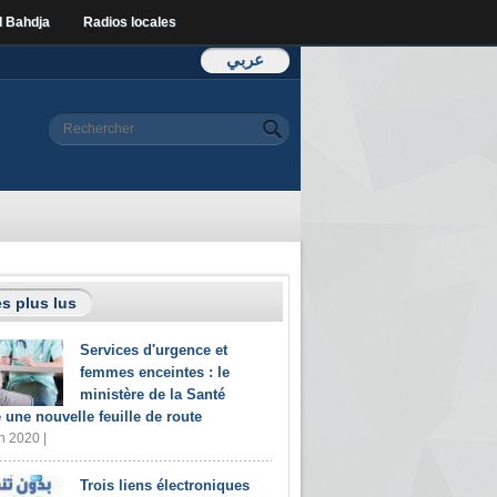
l Bahdja
Radios locales
عربي
Formulaire de
Rechercher
recherche
s plus lus
Services d'urgence et
femmes enceintes : le
ministère de la Santé
e une nouvelle feuille de route
n 2020 |
Trois liens électroniques