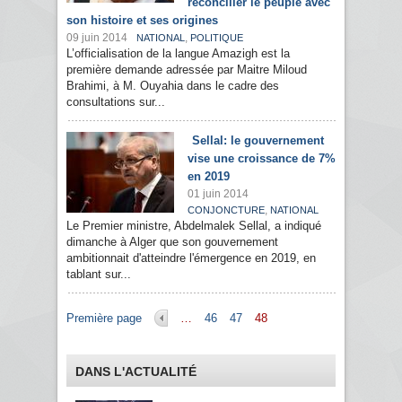
réconcilier le peuple avec
son histoire et ses origines
09 juin 2014
,
NATIONAL
POLITIQUE
L’officialisation de la langue Amazigh est la
première demande adressée par Maitre Miloud
Brahimi, à M. Ouyahia dans le cadre des
consultations sur...
Sellal: le gouvernement
vise une croissance de 7%
en 2019
01 juin 2014
,
CONJONCTURE
NATIONAL
Le Premier ministre, Abdelmalek Sellal, a indiqué
dimanche à Alger que son gouvernement
ambitionnait d'atteindre l'émergence en 2019, en
tablant sur...
Pages
Première page
…
46
47
48
DANS L'ACTUALITÉ