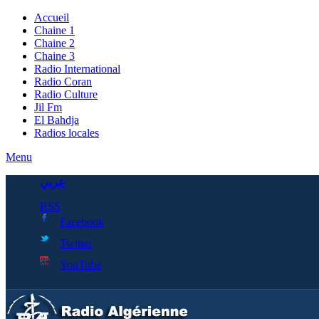
Accueil
Chaine 1
Chaine 2
Chaine 3
Radio International
Radio Coran
Radio Culture
Jil Fm
El Bahdja
Radios locales
Menu
عربي
RSS
Facebook
Twitter
YouTube