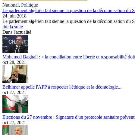
National
,
Politique
Le parlement algérien fait sienne la question de la décolonisation du 
24 juin 2018
Le parlement algérien fait sienne la question de la décolonisation du S
lire la suite
Dans l'actualité
Mohamed Baghali : « la conciliation entre liberté et responsabilité doit 
oct 28, 2021 |
Belhimer appelle l'AFP à respecter l'éthique et la déontologie...
oct 27, 2021 |
Elections du 27 novembre : Signature d'un protocole sanitaire préventi
oct 27, 2021 |