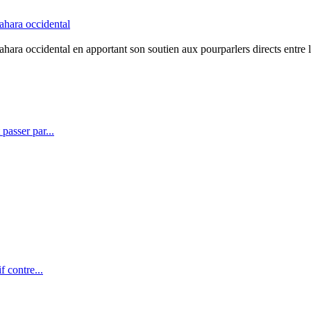
Sahara occidental
ahara occidental en apportant son soutien aux pourparlers directs entre l
passer par...
f contre...