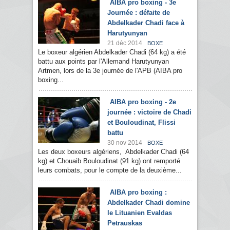
AIBA pro boxing - 3e
Journée : défaite de
Abdelkader Chadi face à
Harutyunyan
21 déc 2014
BOXE
Le boxeur algérien Abdelkader Chadi (64 kg) a été
battu aux points par l'Allemand Harutyunyan
Artmen, lors de la 3e journée de l'APB (AIBA pro
boxing...
AIBA pro boxing - 2e
journée : victoire de Chadi
et Bouloudinat, Flissi
battu
30 nov 2014
BOXE
Les deux boxeurs algériens, Abdelkader Chadi (64
kg) et Chouaib Bouloudinat (91 kg) ont remporté
leurs combats, pour le compte de la deuxième...
AIBA pro boxing :
Abdelkader Chadi domine
le Lituanien Evaldas
Petrauskas