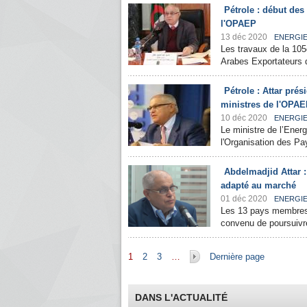
Pétrole : début des
l'OPAEP
13 déc 2020
ENERGI
Les travaux de la 105
Arabes Exportateurs 
Pétrole : Attar pr
ministres de l'OPA
10 déc 2020
ENERGI
Le ministre de l’Ener
l'Organisation des Pa
Abdelmadjid Attar 
adapté au marché
01 déc 2020
ENERGI
Les 13 pays membres 
convenu de poursuivre 
Pages
1
2
3
…
Dernière page
DANS L'ACTUALITÉ