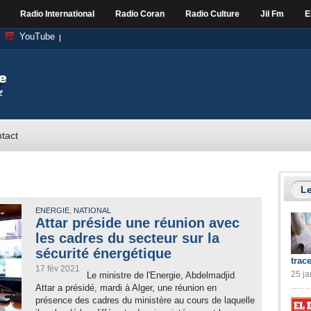
Radio International
Radio Coran
Radio Culture
Jil Fm
E
YouTube
tact
Le
,
ENERGIE
NATIONAL
Attar préside une réunion avec
les cadres du secteur sur la
sécurité énergétique
trac
17 fév 2021
25 ja
Le ministre de l'Energie, Abdelmadjid
Attar a présidé, mardi à Alger, une réunion en
présence des cadres du ministère au cours de laquelle