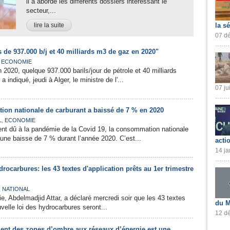
il a abordé les différents dossiers intéressant le
secteur,...
lire la suite
la s
07 dé
ns de 937.000 b/j et 40 milliards m3 de gaz en 2020"
,
ECONOMIE
n 2020, quelque 937.000 barils/jour de pétrole et 40 milliards
indiqué, jeudi à Alger, le ministre de l'...
07 ju
tion nationale de carburant a baissé de 7 % en 2020
,
L
ECONOMIE
nt dû à la pandémie de la Covid 19, la consommation nationale
une baisse de 7 % durant l’année 2020. C’est...
acti
14 ja
drocarbures: les 43 textes d'application prêts au 1er trimestre
,
NATIONAL
ie, Abdelmadjid Attar, a déclaré mercredi soir que les 43 textes
du M
uvelle loi des hydrocarbures seront...
12 dé
ement des zones d’ombre aux réseaux d’énergie est une