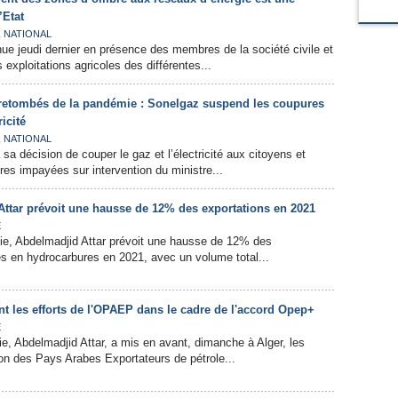
’Etat
,
NATIONAL
nue jeudi dernier en présence des membres de la société civile et
exploitations agricoles des différentes...
 retombés de la pandémie : Sonelgaz suspend les coupures
icité
,
NATIONAL
sa décision de couper le gaz et l’électricité aux citoyens et
res impayées sur intervention du ministre...
Attar prévoit une hausse de 12% des exportations en 2021
E
gie, Abdelmadjid Attar prévoit une hausse de 12% des
es en hydrocarbures en 2021, avec un volume total...
nt les efforts de l'OPAEP dans le cadre de l'accord Opep+
E
ie, Abdelmadjid Attar, a mis en avant, dimanche à Alger, les
tion des Pays Arabes Exportateurs de pétrole...