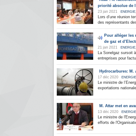
priorité absolue de l
23 jan 2021
ENERGIE
Lors d’une réunion te
des représentants des 
Pour alléger les
de gaz et d’Electr
21 jan 2021
ENERGIE
La Sonelgaz sursoit à 
entreprises pour factu
Hydrocarbures: M. 
17 déc 2020
ENERGI
Le ministre de l’Ener
exportations national
M. Attar met en ava
13 déc 2020
ENERGI
Le ministre de l'Energ
efforts de l'Organisa