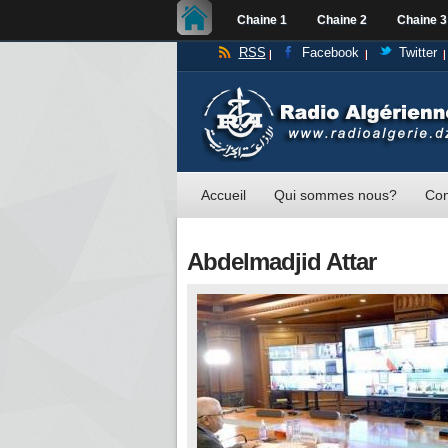
Chaine 1
Chaine 2
Chaine 3
RSS
Facebook
Twitter
Accueil
Qui sommes nous?
Con
Abdelmadjid Attar