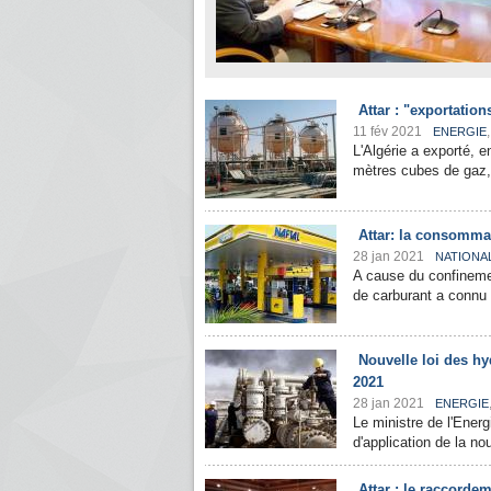
Attar : "exportatio
11 fév 2021
ENERGIE
L'Algérie a exporté, e
mètres cubes de gaz, a 
Attar: la consomma
28 jan 2021
NATIONA
A cause du confineme
de carburant a connu 
Nouvelle loi des hy
2021
28 jan 2021
ENERGIE
Le ministre de l'Energ
d'application de la no
Attar : le raccord