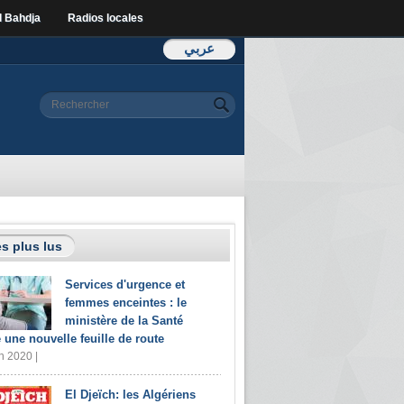
l Bahdja
Radios locales
عربي
Formulaire de
Rechercher
recherche
s plus lus
Services d'urgence et
femmes enceintes : le
ministère de la Santé
e une nouvelle feuille de route
n 2020 |
El Djeïch: les Algériens