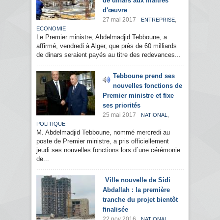
de dinars aux maîtres
d'œuvre
27 mai 2017
,
ENTREPRISE
ECONOMIE
Le Premier ministre, Abdelmadjid Tebboune, a
affirmé, vendredi à Alger, que près de 60 milliards
de dinars seraient payés au titre des redevances...
Tebboune prend ses
nouvelles fonctions de
Premier ministre et fixe
ses priorités
25 mai 2017
,
NATIONAL
POLITIQUE
M. Abdelmadjid Tebboune, nommé mercredi au
poste de Premier ministre, a pris officiellement
jeudi ses nouvelles fonctions lors d`une cérémonie
de...
Ville nouvelle de Sidi
Abdallah : la première
tranche du projet bientôt
finalisée
22 nov 2016
,
NATIONAL