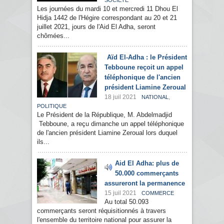
SOCIÉTÉ
Les journées du mardi 10 et mercredi 11 Dhou El
Hidja 1442 de l'Hégire correspondant au 20 et 21
juillet 2021, jours de l'Aid El Adha, seront
chômées...
Aïd El-Adha : le Président
Tebboune reçoit un appel
téléphonique de l'ancien
président Liamine Zeroual
18 juil 2021
,
NATIONAL
POLITIQUE
Le Président de la République, M. Abdelmadjid
Tebboune, a reçu dimanche un appel téléphonique
de l'ancien président Liamine Zeroual lors duquel
ils...
Aid El Adha: plus de
50.000 commerçants
assureront la permanence
15 juil 2021
COMMERCE
Au total 50.093
commerçants seront réquisitionnés à travers
l'ensemble du territoire national pour assurer la