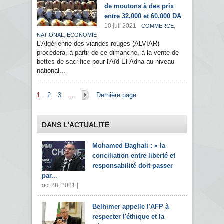
de moutons à des prix
entre 32.000 et 60.000 DA
10 juil 2021
,
COMMERCE
,
NATIONAL
ECONOMIE
L'Algérienne des viandes rouges (ALVIAR)
procédera, à partir de ce dimanche, à la vente de
bettes de sacrifice pour l'Aïd El-Adha au niveau
national...
Pages
1
2
3
…
Dernière page
DANS L'ACTUALITÉ
Mohamed Baghali : « la
conciliation entre liberté et
responsabilité doit passer
par...
oct 28, 2021 |
Belhimer appelle l'AFP à
respecter l'éthique et la