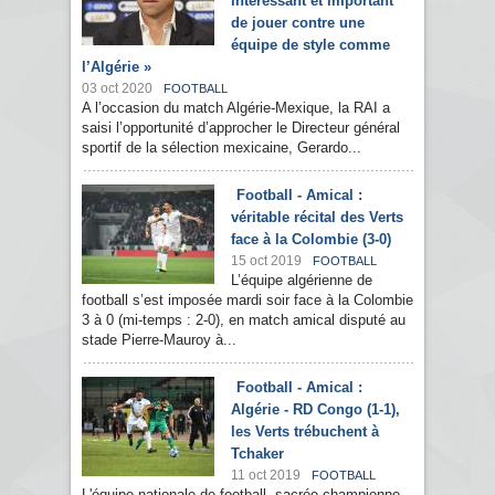
intéressant et important
de jouer contre une
équipe de style comme
l’Algérie »
03 oct 2020
FOOTBALL
A l’occasion du match Algérie-Mexique, la RAI a
saisi l’opportunité d’approcher le Directeur général
sportif de la sélection mexicaine, Gerardo...
Football - Amical :
véritable récital des Verts
face à la Colombie (3-0)
15 oct 2019
FOOTBALL
L’équipe algérienne de
football s’est imposée mardi soir face à la Colombie
3 à 0 (mi-temps : 2-0), en match amical disputé au
stade Pierre-Mauroy à...
Football - Amical :
Algérie - RD Congo (1-1),
les Verts trébuchent à
Tchaker
11 oct 2019
FOOTBALL
L'équipe nationale de football, sacrée championne