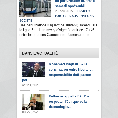
de perturbation du trafic
samedi après-midi
26 nov 2015
SERVICES
,
,
,
PUBLICS
SOCIAL
NATIONAL
SOCIÉTÉ
Des perturbations risquent de survenir, samedi, sur
la ligne Est du tramway d'Alger à partir de 17h 45
entre les stations Caroubier et Ruisseau et ce...
DANS L'ACTUALITÉ
Mohamed Baghali : « la
conciliation entre liberté et
responsabilité doit passer
par...
oct 28, 2021 |
Belhimer appelle l'AFP à
respecter l'éthique et la
déontologie...
oct 27, 2021 |