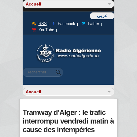
عربي
RSS
Facebook
Twitter
YouTube
Formulaire de recherche
Rechercher
Tramway d'Alger : le trafic
interrompu vendredi matin à
cause des intempéries