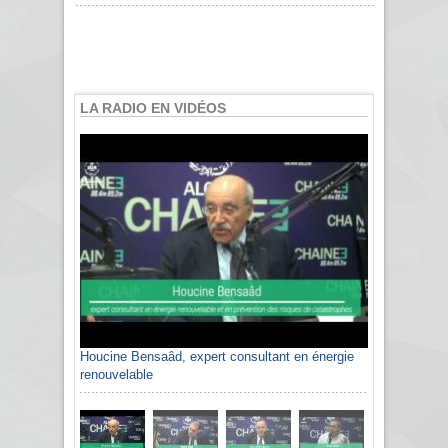
LA RADIO EN VIDÉOS
Houcine Bensaâd, expert consultant en énergie
Sami Agli, président de la Confédération
renouvelable
algérienne du patronat citoyen CAPC