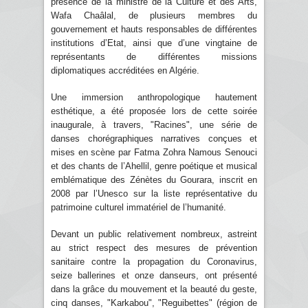
présence de la ministre de la Culture et des Arts,
Wafa Chaâlal, de plusieurs membres du
gouvernement et hauts responsables de différentes
institutions d’Etat, ainsi que d’une vingtaine de
représentants de différentes missions
diplomatiques accréditées en Algérie.
Une immersion anthropologique hautement
esthétique, a été proposée lors de cette soirée
inaugurale, à travers, "Racines", une série de
danses chorégraphiques narratives conçues et
mises en scène par Fatma Zohra Namous Senouci
et des chants de l’Ahellil, genre poétique et musical
emblématique des Zénètes du Gourara, inscrit en
2008 par l’Unesco sur la liste représentative du
patrimoine culturel immatériel de l’humanité.
Devant un public relativement nombreux, astreint
au strict respect des mesures de prévention
sanitaire contre la propagation du Coronavirus,
seize ballerines et onze danseurs, ont présenté
dans la grâce du mouvement et la beauté du geste,
cinq danses, "Karkabou", "Reguibettes" (région de