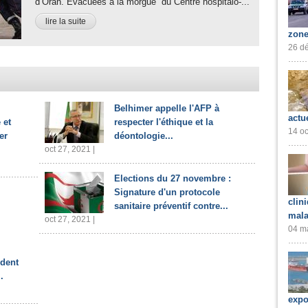
d’Oran. Evacuées à la morgue du Centre hospitalo-...
lire la suite
zone
26 dé
Belhimer appelle l'AFP à
actu
 et
respecter l'éthique et la
14 oc
er
déontologie...
oct 27, 2021 |
Elections du 27 novembre :
Signature d'un protocole
clin
sanitaire préventif contre...
mala
oct 27, 2021 |
04 ma
ident
.
expo