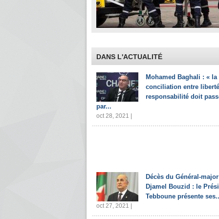
DANS L'ACTUALITÉ
Mohamed Baghali : « la
conciliation entre liberté
responsabilité doit pass
par...
oct 28, 2021 |
Décès du Général-major
Djamel Bouzid : le Prés
Tebboune présente ses..
oct 27, 2021 |