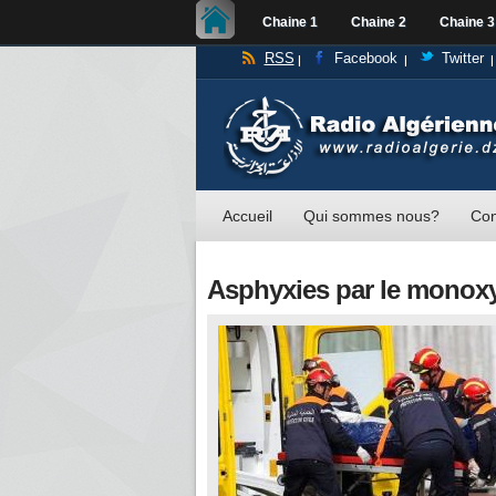
Chaine 1
Chaine 2
Chaine 3
RSS
Facebook
Twitter
Accueil
Qui sommes nous?
Con
Asphyxies par le monox