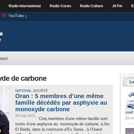
Radio International
Radio Coran
Radio Culture
Jil Fm
E
YouTube
tact
yde de carbone
Le
,
NATIONAL
SOCIÉTÉ
Oran : 5 membres d’une même
famille décédés par asphyxie au
monoxyde carbone
civil
28 mar 2021
16 ma
Cinq membres d’une même famille sont
morts d’une asphyxie au monoxyde de carbone, à Ain
El Beida, dans la commune d’Es Senia , à l’Ouest