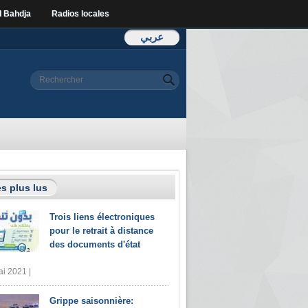
l Bahdja
Radios locales
عربي
Formulaire de
Rechercher
recherche
s plus lus
Trois liens électroniques
pour le retrait à distance
des documents d'état
i 2021 |
Grippe saisonnière: