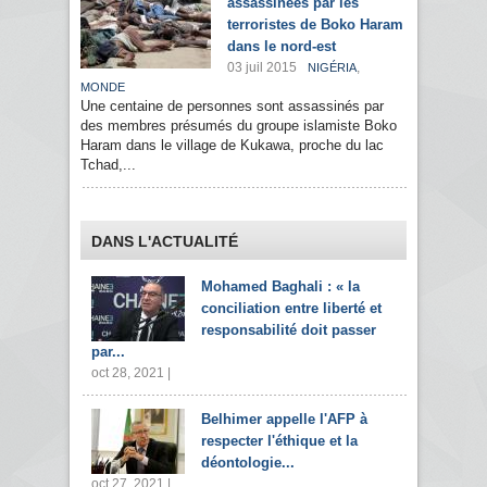
assassinées par les
terroristes de Boko Haram
dans le nord-est
03 juil 2015
,
NIGÉRIA
MONDE
Une centaine de personnes sont assassinés par
des membres présumés du groupe islamiste Boko
Haram dans le village de Kukawa, proche du lac
Tchad,...
DANS L'ACTUALITÉ
Mohamed Baghali : « la
conciliation entre liberté et
responsabilité doit passer
par...
oct 28, 2021 |
Belhimer appelle l'AFP à
respecter l'éthique et la
déontologie...
oct 27, 2021 |