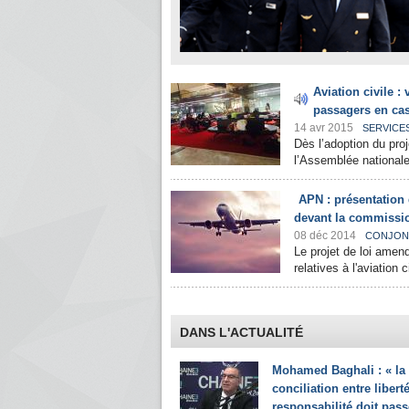
Aviation civile :
passagers en cas
14 avr 2015
SERVICE
Dès l’adoption du proj
l’Assemblée nationale
APN : présentation d
devant la commissi
08 déc 2014
CONJON
Le projet de loi amend
relatives à l'aviation c
DANS L'ACTUALITÉ
Mohamed Baghali : « la
conciliation entre liberté
responsabilité doit pass