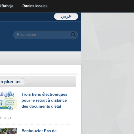
l Bahdja
Radios locales
عربي
Formulaire de
Rechercher
recherche
s plus lus
Trois liens électroniques
pour le retrait à distance
des documents d'état
i 2021 |
Benbouzid: Pas de