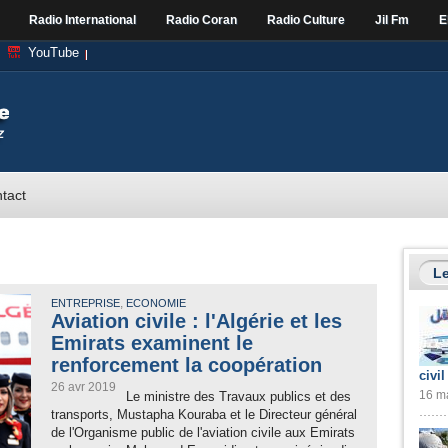
Radio International
Radio Coran
Radio Culture
Jil Fm
E
YouTube
tact
Le
,
ENTREPRISE
ECONOMIE
Aviation civile : l'Algérie et les
Emirats examinent le
renforcement la coopération
civil
26 avr 2019
16 ma
Le ministre des Travaux publics et des
transports, Mustapha Kouraba et le Directeur général
de l'Organisme public de l'aviation civile aux Emirats