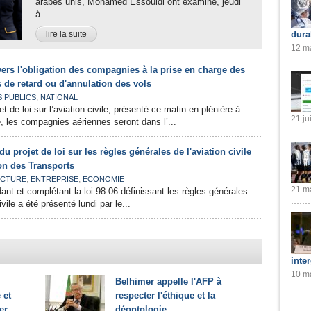
arabes unis, Mohamed Essouidi ont examiné, jeudi
à...
lire la suite
dura
12 ma
 vers l'obligation des compagnies à la prise en charge des
 de retard ou d'annulation des vols
,
S PUBLICS
NATIONAL
et de loi sur l’aviation civile, présenté ce matin en plénière à
21 ju
, les compagnies aériennes seront dans l’...
u projet de loi sur les règles générales de l'aviation civile
on des Transports
,
,
CTURE
ENTREPRISE
ECONOMIE
21 ma
ant et complétant la loi 98-06 définissant les règles générales
ivile a été présenté lundi par le...
inte
10 ma
Belhimer appelle l'AFP à
 et
respecter l'éthique et la
er
déontologie...