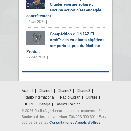
Cluster énergie solaire :
aucune action n'est engagée
concrètement
14 jan 2021 |
Compétition d’"INJAZ El
Arab": des étudiants algériens
remporte le prix du Meilleur
Produit
12 déc 2020 |
Accueil
Chaine1
Chaine2
Chaine3
Radio International
Radio Coran
Culture
Jil FM
Bahdja
Radios Locales
© 2026 Radio Algérienne. tous droits réservés. | 21,
Boulevard des martyrs. Alger.
Tél:
023 500 301 |
Fax:
021 23 08 23 /25
Consultations / Appels d'offres