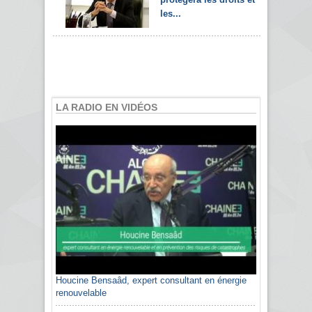
les...
LA RADIO EN VIDÉOS
Houcine Bensaâd, expert consultant en énergie
Sami Agli, président de la Confédération
renouvelable
algérienne du patronat citoyen CAPC