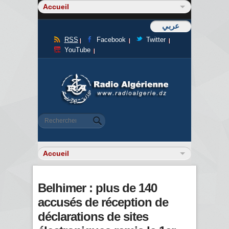
عربي
RSS
Facebook
Twitter
YouTube
Formulaire de recherche
Rechercher
Belhimer : plus de 140
accusés de réception de
déclarations de sites