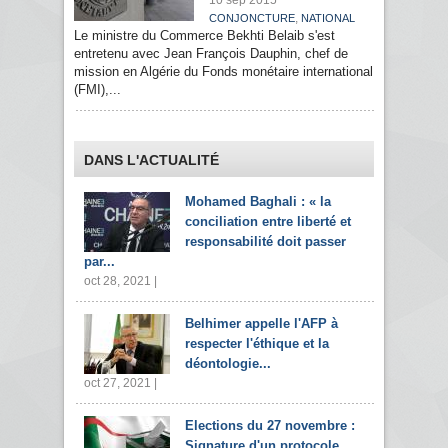
10 sep 2015
,
CONJONCTURE
NATIONAL
Le ministre du Commerce Bekhti Belaib s'est
entretenu avec Jean François Dauphin, chef de
mission en Algérie du Fonds monétaire international
(FMI),...
DANS L'ACTUALITÉ
Mohamed Baghali : « la
conciliation entre liberté et
responsabilité doit passer
par...
oct 28, 2021 |
Belhimer appelle l'AFP à
respecter l'éthique et la
déontologie...
oct 27, 2021 |
Elections du 27 novembre :
Signature d'un protocole