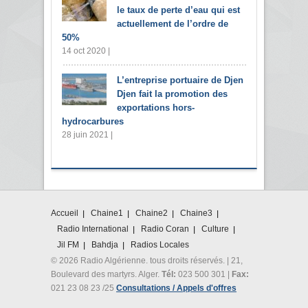
le taux de perte d’eau qui est
actuellement de l’ordre de
50%
14 oct 2020 |
L’entreprise portuaire de Djen
Djen fait la promotion des
exportations hors-
hydrocarbures
28 juin 2021 |
Accueil
Chaine1
Chaine2
Chaine3
Radio International
Radio Coran
Culture
Jil FM
Bahdja
Radios Locales
© 2026 Radio Algérienne. tous droits réservés. | 21,
Boulevard des martyrs. Alger.
Tél:
023 500 301 |
Fax:
021 23 08 23 /25
Consultations / Appels d'offres