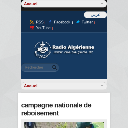
عربي
RSS
Facebook
Twitter
YouTube
Formulaire de recherche
Rechercher
campagne nationale de
reboisement