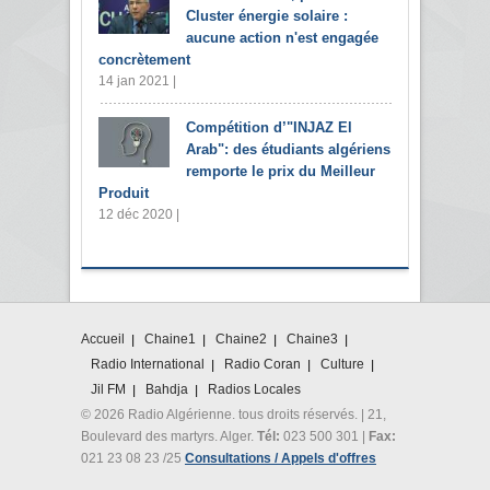
Cluster énergie solaire :
aucune action n'est engagée
concrètement
14 jan 2021 |
Compétition d’"INJAZ El
Arab": des étudiants algériens
remporte le prix du Meilleur
Produit
12 déc 2020 |
Accueil
Chaine1
Chaine2
Chaine3
Radio International
Radio Coran
Culture
Jil FM
Bahdja
Radios Locales
© 2026 Radio Algérienne. tous droits réservés. | 21,
Boulevard des martyrs. Alger.
Tél:
023 500 301 |
Fax:
021 23 08 23 /25
Consultations / Appels d'offres