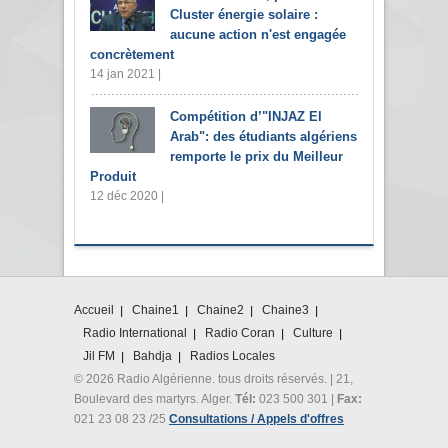
Cluster énergie solaire :
aucune action n'est engagée
concrètement
14 jan 2021 |
Compétition d’"INJAZ El
Arab": des étudiants algériens
remporte le prix du Meilleur
Produit
12 déc 2020 |
Accueil
Chaine1
Chaine2
Chaine3
Radio International
Radio Coran
Culture
Jil FM
Bahdja
Radios Locales
© 2026 Radio Algérienne. tous droits réservés. | 21,
Boulevard des martyrs. Alger.
Tél:
023 500 301 |
Fax:
021 23 08 23 /25
Consultations / Appels d'offres