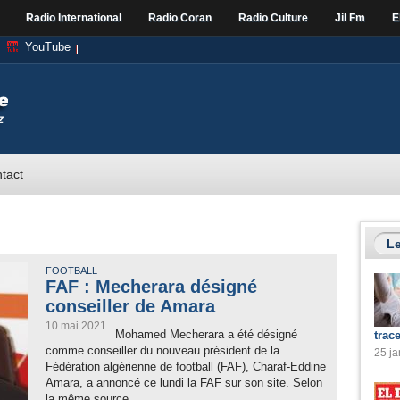
Radio International
Radio Coran
Radio Culture
Jil Fm
E
YouTube
tact
Le
FOOTBALL
FAF : Mecherara désigné
conseiller de Amara
10 mai 2021
Mohamed Mecherara a été désigné
trac
comme conseiller du nouveau président de la
25 ja
Fédération algérienne de football (FAF), Charaf-Eddine
Amara, a annoncé ce lundi la FAF sur son site. Selon
la même source...