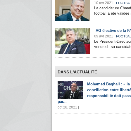
10 avr 2021
FOOTBAL
La candidature Charaf
football a été validée
AG élective de la F
09 avr 2021
FOOTBAL
Le Président-Directe
vendredi, sa candidatu
DANS L'ACTUALITÉ
Mohamed Baghali : « la
conciliation entre liberté
responsabilité doit pass
par...
oct 28, 2021 |