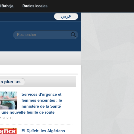
l Bahdja
Radios locales
عربي
Formulaire de
Rechercher
recherche
s plus lus
Services d'urgence et
femmes enceintes : le
ministère de la Santé
e une nouvelle feuille de route
n 2020 |
El Djeïch: les Algériens