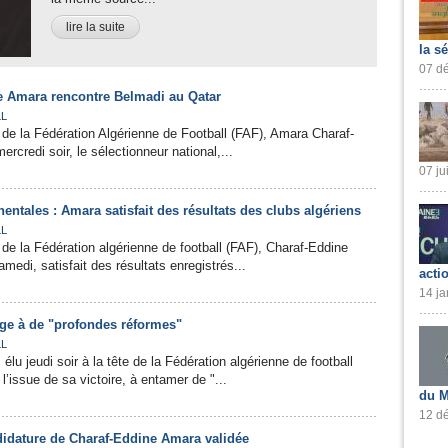
lire la suite
la s
07 dé
e Amara rencontre Belmadi au Qatar
L
de la Fédération Algérienne de Football (FAF), Amara Charaf-
ercredi soir, le sélectionneur national,...
07 ju
entales : Amara satisfait des résultats des clubs algériens
L
de la Fédération algérienne de football (FAF), Charaf-Eddine
amedi, satisfait des résultats enregistrés...
acti
14 ja
ge à de "profondes réformes"
L
lu jeudi soir à la tête de la Fédération algérienne de football
l’issue de sa victoire, à entamer de "...
du M
12 dé
didature de Charaf-Eddine Amara validée