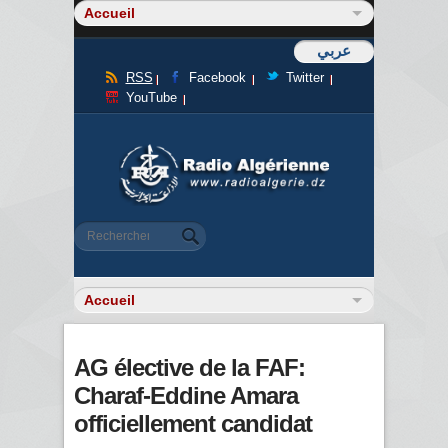
عربي
RSS
Facebook
Twitter
YouTube
Formulaire de recherche
Rechercher
AG élective de la FAF:
Charaf-Eddine Amara
officiellement candidat