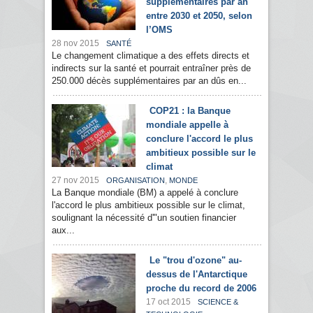
supplémentaires par an
entre 2030 et 2050, selon
l’OMS
28 nov 2015
SANTÉ
Le changement climatique a des effets directs et
indirects sur la santé et pourrait entraîner près de
250.000 décès supplémentaires par an dûs en...
COP21 : la Banque
mondiale appelle à
conclure l'accord le plus
ambitieux possible sur le
climat
27 nov 2015
,
ORGANISATION
MONDE
La Banque mondiale (BM) a appelé à conclure
l'accord le plus ambitieux possible sur le climat,
soulignant la nécessité d'"un soutien financier
aux...
Le "trou d'ozone" au-
dessus de l'Antarctique
proche du record de 2006
17 oct 2015
SCIENCE &