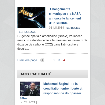
Changements
climatiques : la NASA
annonce le lancement
d'un satellite
01 juil 2014
SCIENCE &
TECHNOLOGIE
L'Agence spatiale américaine (NASA) va lancer
mardi un satellite dédié à la mesure des niveaux de
dioxyde de carbone (CO2) dans l'atmosphère
depuis...
Pages
Première page
…
2
3
4
DANS L'ACTUALITÉ
Mohamed Baghali : « la
conciliation entre liberté et
responsabilité doit passer
par...
oct 28, 2021 |