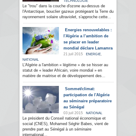
TECHNOLOGIE
Le "trou" dans la couche d'ozone au-dessus de
l'Antarctique, bouclier gazeux protégeant la Terre du
rayonnement solaire ultraviolet, s'approche cette...
Energies renouvelables :
l'Algérie a l’ambition de
se placer en leader
mondial déclare Lamamra
21 juil 2015
,
ENERGIE
NATIONAL
L'Algérie a l'ambition « légitime » de se hisser au
statut de « leader Africain, voire mondial » en
matière de maitrise et de développement des...
Sommet/climat:
participation de l'Algérie
au séminaire préparatoire
au Sénégal
03 juil 2015
NATIONAL
Le président du Conseil national économique et
social (CNES), Mohamed Séghir Babes, vient de
prendre part au Sénégal à un séminaire
international...