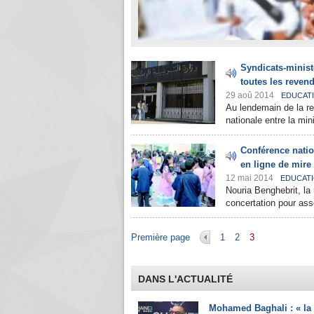
Syndicats-ministè
toutes les reven
29 aoû 2014
EDUCAT
Au lendemain de la re
nationale entre la min
Conférence nation
en ligne de mire
12 mai 2014
EDUCAT
Nouria Benghebrit, la 
concertation pour asse
Pages
Première page
1
2
3
DANS L'ACTUALITÉ
Mohamed Baghali : « la