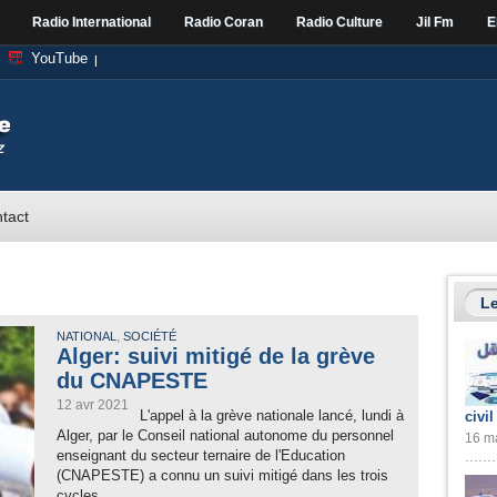
Radio International
Radio Coran
Radio Culture
Jil Fm
E
YouTube
tact
Le
,
NATIONAL
SOCIÉTÉ
Alger: suivi mitigé de la grève
du CNAPESTE
12 avr 2021
L'appel à la grève nationale lancé, lundi à
civil
Alger, par le Conseil national autonome du personnel
16 ma
enseignant du secteur ternaire de l'Education
(CNAPESTE) a connu un suivi mitigé dans les trois
cycles...