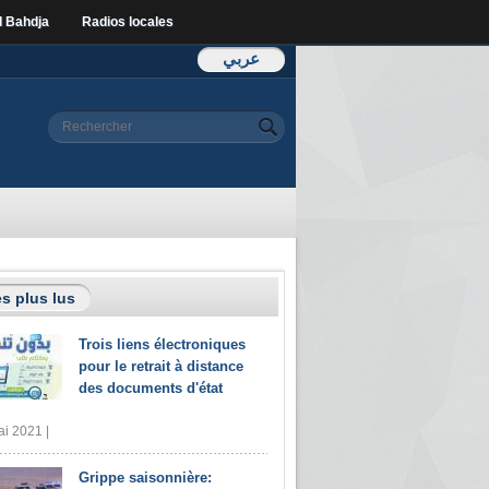
l Bahdja
Radios locales
عربي
Formulaire de
Rechercher
recherche
s plus lus
Trois liens électroniques
pour le retrait à distance
des documents d'état
i 2021 |
Grippe saisonnière: