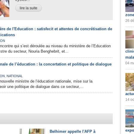
lire la suite
zone
26 dé
re de l'Education : satisfecit et attentes de concrétisation de
dications
ION
ncontre qui s’est déroulée au niveau du ministère de l’Education
istre du secteur, Nouria Benghebrit, et...
clin
mala
04 ma
ale de l’éducation : la concertation et politique de dialogue
,
ION
NATIONAL
nouvelle ministre de l’éducation nationale, mise sur la
oir une politique de dialogue dans ce secteur,...
actu
14 oc
expo
Belhimer appelle l'AFP à