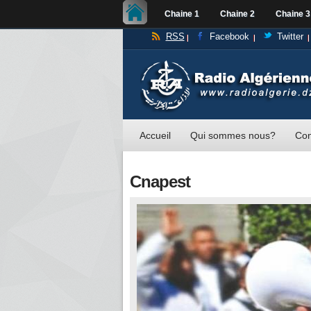
Chaine 1
Chaine 2
Chaine 3
RSS
Facebook
Twitter
Accueil
Qui sommes nous?
Con
Cnapest