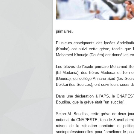
primaires.
Plusieurs enseignants des lycées Abdelhaf
(Kouba) ont suivi cette grève, tandis qu
Mohamed Khoudja (Douéra) ont donné les cou
Les élèves de l'école primaire Mohamed Bou
(El Madania), des frères Medouar et 1er n
(Douéra), du collège Annane Said (les Sou
Bekkai (les Sources), ont suivi leurs cours
Dans une déclaration à l'APS, le CNAPESTE
Boudiba, que la grève était "un succès".
Selon M. Boudiba, cette grève de deux jours
national du CNAPESTE, tenu le 3 avril dernie
raison de la situation sanitaire et polit
socioprofessionnelles pour "améliorer le pouv