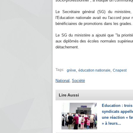
socio-professionnel", a indiqué un communiq
Le Secrétaire général (SG) du ministère
l'Education nationale avait eu l'accord pour
bénéficiaires de promotions dans les grades.
Le SG du ministère a ajouté que "la priori
aux diplômés des écoles normales supérieur
détachement.
Tags:
,
,
grève
éducation nationale
Cnapest
National
,
Société
Lire Aussi
Education : trois
syndicats appell
une réaction « f
» à leurs...