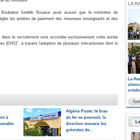
ué du ministère.
LA R
, Boubaker Seddik Bouaza avait assuré que le ministère de
 régler les arriérés de paiement des nouveaux enseignants et des
té dans le recrutement sera accordée exclusivement cette année
es (ENS)", à travers l'adoption de plusieurs mécanismes dont le
La Ra
silen
octob
Tout
Algérie Poste: le bras
ent à
de fer se poursuit, la
Le
avorable
direction menace les
grévistes de...