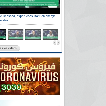
e Bensaâd, expert consultant en énergie
elable
es les vidéos