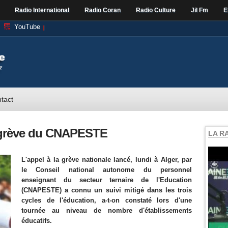
Radio International
Radio Coran
Radio Culture
Jil Fm
E
YouTube
tact
la grève du CNAPESTE
LA R
L'appel à la grève nationale lancé, lundi à Alger, par
le Conseil national autonome du personnel
enseignant du secteur ternaire de l'Education
(CNAPESTE) a connu un suivi mitigé dans les trois
cycles de l'éducation, a-t-on constaté lors d'une
tournée au niveau de nombre d'établissements
éducatifs.