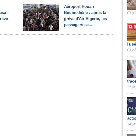
Aéroport Houari
asa :
Boumediène : après la
07 ju
grève
grève d'Air Algérie, les
passagers se...
la s
07 dé
trac
25 ja
acti
14 ja