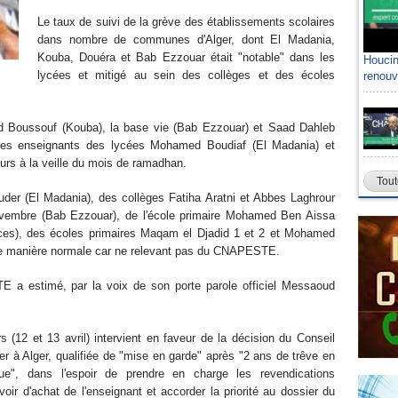
Le taux de suivi de la grève des établissements scolaires
dans nombre de communes d'Alger, dont El Madania,
Kouba, Douéra et Bab Ezzouar était "notable" dans les
Houcin
lycées et mitigé au sein des collèges et des écoles
renouv
id Boussouf (Kouba), la base vie (Bab Ezzouar) et Saad Dahleb
e les enseignants des lycées Mohamed Boudiaf (El Madania) et
rs à la veille du mois de ramadhan.
Tout
der (El Madania), des collèges Fatiha Aratni et Abbes Laghrour
ovembre (Bab Ezzouar), de l'école primaire Mohamed Ben Aissa
rces), des écoles primaires Maqam el Djadid 1 et 2 et Mohamed
 de manière normale car ne relevant pas du CNAPESTE.
 a estimé, par la voix de son porte parole officiel Messaoud
 (12 et 13 avril) intervient en faveur de la décision du Conseil
r à Alger, qualifiée de "mise en garde" après "2 ans de trêve en
ique", dans l'espoir de prendre en charge les revendications
oir d'achat de l'enseignant et accorder la priorité au dossier du