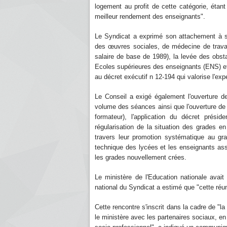
logement au profit de cette catégorie, étant
meilleur rendement des enseignants".
Le Syndicat a exprimé son attachement à ses
des œuvres sociales, de médecine de travail
salaire de base de 1989), la levée des obst
Ecoles supérieures des enseignants (ENS) et
au décret exécutif n 12-194 qui valorise l'ex
Le Conseil a exigé également l'ouverture d
volume des séances ainsi que l'ouverture de
formateur), l'application du décret prési
régularisation de la situation des grades en
travers leur promotion systématique au gr
technique des lycées et les enseignants ass
les grades nouvellement crées.
Le ministère de l'Education nationale avait
national du Syndicat a estimé que "cette réun
Cette rencontre s'inscrit dans la cadre de "l
le ministère avec les partenaires sociaux, en