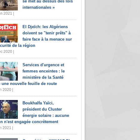
se met au dessus des lois
internationales »
in 2021 |
El Djeïch: les Algériens
doivent se "tenir prêts" à
faire face à la menace sur
écurité de la région
c 2020 |
Services d'urgence et
femmes enceintes : le
ministère de la Santé
e une nouvelle feuille de route
n 2020 |
Boukhalfa Yaïci,
président du Cluster
énergie solaire : aucune
on n'est engagée concrètement
n 2021 |