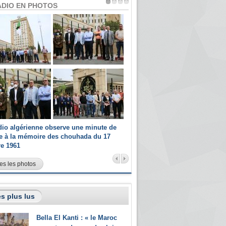
ADIO EN PHOTOS
dio algérienne observe une minute de
Les champions paralympiques 
ce à la mémoire des chouhada du 17
Radio Algérienne et recrutés 
re 1961
sportifs
es les photos
s plus lus
Bella El Kanti : « le Maroc