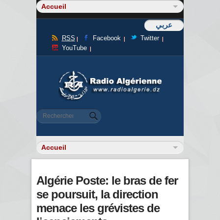
عربي
RSS
Facebook
Twitter
YouTube
Formulaire de recherche
Rechercher
Algérie Poste: le bras de fer
se poursuit, la direction
menace les grévistes de