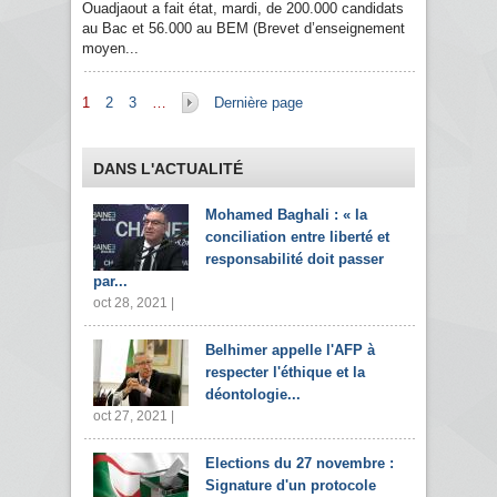
Ouadjaout a fait état, mardi, de 200.000 candidats
au Bac et 56.000 au BEM (Brevet d’enseignement
moyen...
Pages
1
2
3
…
Dernière page
DANS L'ACTUALITÉ
Mohamed Baghali : « la
conciliation entre liberté et
responsabilité doit passer
par...
oct 28, 2021 |
Belhimer appelle l'AFP à
respecter l'éthique et la
déontologie...
oct 27, 2021 |
Elections du 27 novembre :
Signature d'un protocole