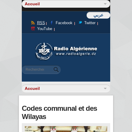
عربي
RSS
Facebook
Twitter
YouTube
Formulaire de recherche
Rechercher
Codes communal et des
Wilayas