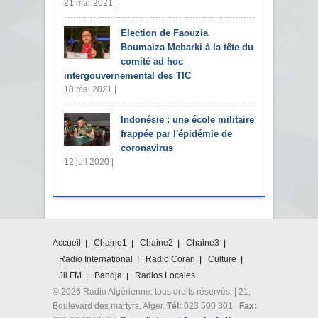
21 mar 2021 |
Election de Faouzia
Boumaiza Mebarki à la tête du
comité ad hoc
intergouvernemental des TIC
10 mai 2021 |
Indonésie : une école militaire
frappée par l'épidémie de
coronavirus
12 juil 2020 |
Accueil
Chaine1
Chaine2
Chaine3
Radio International
Radio Coran
Culture
Jil FM
Bahdja
Radios Locales
© 2026 Radio Algérienne. tous droits réservés. | 21,
Boulevard des martyrs. Alger.
Tél:
023 500 301 |
Fax: