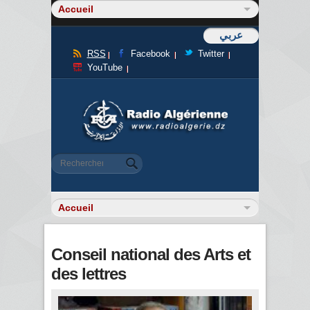
عربي
RSS
Facebook
Twitter
YouTube
Formulaire de recherche
Rechercher
Conseil national des Arts et
des lettres